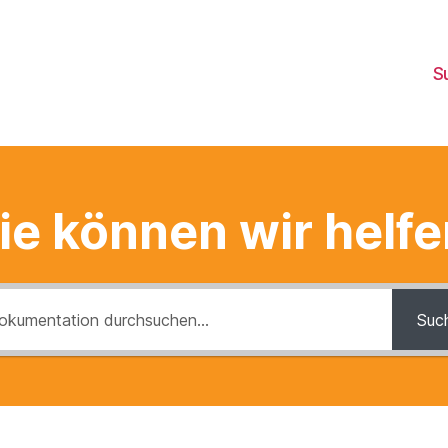
S
e können wir helf
Suc