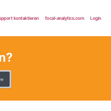
upport kontaktieren
focal-analytics.com
Login
en?
he